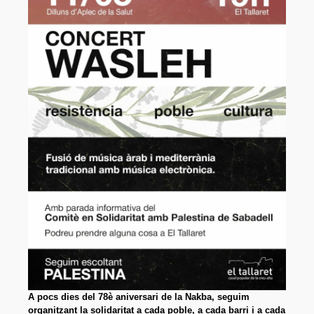
Sòcies i socis
Organització
On som?
Projecte
Activitats
Parelles lingüístiques
Material
Documents fundacionals
Octavetes
Plafons
Videos
A pocs dies del 78è aniversari de la Nakba, seguim
Participa
organitzant la solidaritat a cada poble, a cada barri i a cada