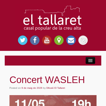
Inici
Nosaltres
Concert WASLEH
El Casal Popular
Posted on
Per què El Tallaret?
9 de maig de 2026
by
Difusió El Tallaret
Entitats