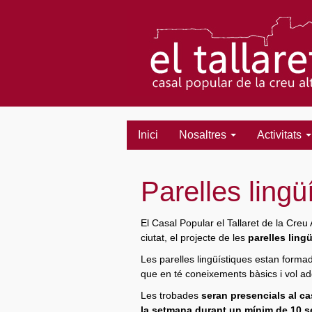
Inici
Nosaltres
Activitats
Parelles lingü
El Casal Popular el Tallaret de la Creu 
ciutat, el projecte de les
parelles ling
Les parelles lingüístiques estan formad
que en té coneixements bàsics i vol adq
Les trobades
seran presencials al cas
la setmana durant un mínim de 10 