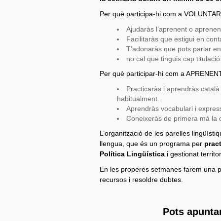
Per què participa-hi com a VOLUNTA
Ajudaràs l’aprenent o aprenenta
Facilitaràs que estigui en cont
T’adonaràs que pots parlar en
no cal que tinguis cap titulaci
Per què participar-hi com a APRENE
Practicaràs i aprendràs català
habitualment.
Aprendràs vocabulari i expres
Coneixeràs de primera mà la c
L’organització de les parelles lingüíst
llengua, que és un programa per
pract
Política Lingüística
i gestionat territ
En les properes setmanes farem una pet
recursos i resoldre dubtes.
Pots apuntar