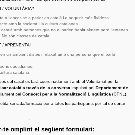
RI / VOLUNTÀRIA?
 a llançar-se a parlar en català i a adquirir més fluïdesa.
acte amb la societat i la cultura catalanes.
 català amb persones que no el parlen habitualment però l’entenen.
ó. No són classes de català.
NT / APRENENTA!
 en un ambient distès i relaxat amb una persona que el parla
sions quotidianes.
ultura catalana.
iques del casal es farà coordinadament amb el Voluntariat per la
icar català a través de la conversa
impulsat pel
Departament de
orialment pel
Consorci per a la Normalització Lingüística
(CPNL).
ita xerrada/formació per a totes les participants per tal de donar
——– · ——–
-te omplint el següent formulari: