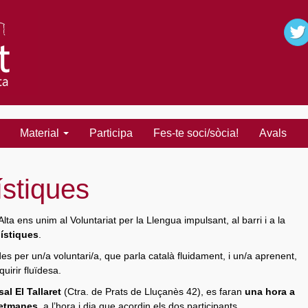
Material
Participa
Fes-te soci/sòcia!
Avals
ístiques
Alta ens unim al Voluntariat per la Llengua impulsant, al barri i a la
üístiques
.
es per un/a voluntari/a, que parla català fluidament, i un/a aprenent,
uirir fluïdesa.
al El Tallaret
(Ctra. de Prats de Lluçanès 42), es faran
una hora a
setmanes,
a l’hora i dia que acordin els dos participants.