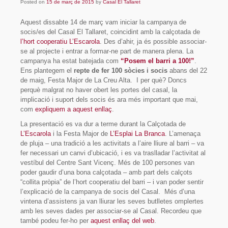
Posted on
Sòcies i socis
15 de març de 2015
by
Casal El Tallaret
Aquest dissabte 14 de març vam iniciar la campanya de
Organització
socis/es del Casal El Tallaret, coincidint amb la calçotada de
l’hort cooperatiu L’Escarola
. Des d’ahir, ja és possible associar-
On som?
se al projecte i entrar a formar-ne part de manera plena. La
campanya ha estat batejada com
“Posem el barri a 100!”
.
Projecte
Ens plantegem el
repte de fer 100 sòcies i socis
abans del 22
de maig, Festa Major de La Creu Alta. I per què? Doncs
Activitats
perquè malgrat no haver obert les portes del casal, la
implicació i suport dels socis és ara més important que mai,
Parelles lingüístiques
com
expliquem a aquest enllaç
.
Material
La presentació es va dur a terme durant la Calçotada de
L’Escarola
i la Festa Major de
L’Esplai La Branca
. L’amenaça
de pluja – una tradició a les activitats a l’aire lliure al barri – va
Documents fundacionals
fer necessari un canvi d’ubicació, i es va traslladar l’activitat al
vestíbul del Centre Sant Vicenç. Més de 100 persones van
Octavetes
poder gaudir d’una bona calçotada – amb part dels calçots
“collita pròpia” de l’hort cooperatiu del barri – i van poder sentir
Plafons
l’explicació de la campanya de socis del Casal. Més d’una
vintena d’assistens ja van lliurar les seves butlletes omplertes
Videos
amb les seves dades per associar-se al Casal. Recordeu que
també podeu fer-ho per
aquest enllaç del web
.
Participa