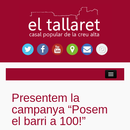
Inici
Nosaltres
Presentem la
El Casal Popular
campanya “Posem
Per què El Tallaret?
el barri a 100!”
Entitats