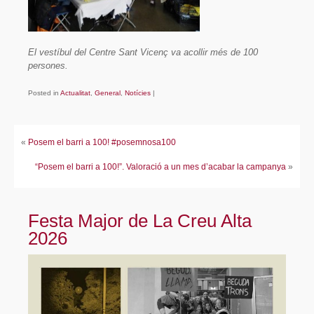
El vestíbul del Centre Sant Vicenç va acollir més de 100
persones.
Posted in
Actualitat
,
General
,
Notícies
|
«
Posem el barri a 100! #posemnosa100
“Posem el barri a 100!”. Valoració a un mes d’acabar la campanya
»
Festa Major de La Creu Alta
2026