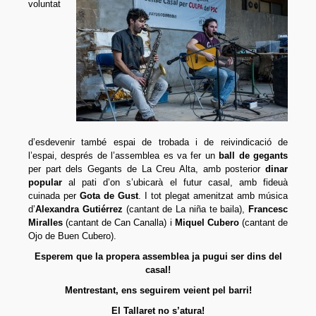
voluntat
d’esdevenir també espai de trobada i de reivindicació de
l’espai, després de l’assemblea es va fer un
ball de gegants
per part dels Gegants de La Creu Alta, amb posterior
dinar
popular
al pati d’on s’ubicarà el futur casal, amb fideuà
cuinada per
Gota de Gust
. I tot plegat amenitzat amb música
d’
Alexandra Gutiérrez
(cantant de La niña te baila),
Francesc
Miralles
(cantant de Can Canalla) i
Miquel Cubero
(cantant de
Ojo de Buen Cubero).
Esperem que la propera assemblea ja pugui ser dins del
casal!
Mentrestant, ens seguirem veient pel barri!
El Tallaret no s’atura!