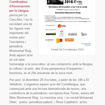
Coordinadora
d’Associacions
per la Llengua
,
passa per La
Creu Alta. I ho fa
recordant una de
les figures més
importants del
nostre país:
l’escriptora i
periodista
Cartell del Correllengua 2016
Montserrat Roig.
Amb aquest acte
es vol retre
homenatge a la seva obra i al seu compromís amb la llengua,
la cultura i el país, des d’una perspectiva d’esquerres i
feminista, en el 25è aniversari de la seva mort.
Per això, el divendres 28 d’octubre, a partir de les 19h a El
Velòdrom, s’organitza aquest acte del Correllengua, que
començarà amb una lectura dramatitzada de textos; una
conferència de la periodista i escriptora Aina Torres, autora del
llibre
Montserrat Roig. La memòria viva;
i un recital Mohamad
Ditari,
poeta i periodista palestí, i Rosa Cadafalch, actriu.