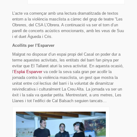
Fes-te soci/sòcia!
L’acte va començar amb una lectura dramatitzada de textos
entorn a la violència masclista a càrrec del grup de teatre “Les
Avals
Obreres, del CSA L’Obrera. A continuació va ser el torn d’un
parell de concerts acústics emocionants, amb les veus de Suu
Enllaços
i el duet Àgueda i Cris.
Acollits per l’Esparver
Contacte
Malgrat no disposar d’un espai propi del Casal on poder dur a
terme aquestes activitats, les entitats del barri fan pinya per
evitar que El Tallaret aturi la seva activitat. En aquesta ocasió,
l’
Esplai Esparver
va cedir la seva sala gran per acollir la
jornada contra la violència masclista, un gest que mostra la
unitat entre col·lectius del barri i la voluntat de dinamitzar
reivindicativa i culturalment La Creu Alta. La jornada va ser un
èxit i la sala va quedar petita. Mentrestant, a uns metres, Les
Llanes i tot l’edifici de Cal Balsach seguien tancats…