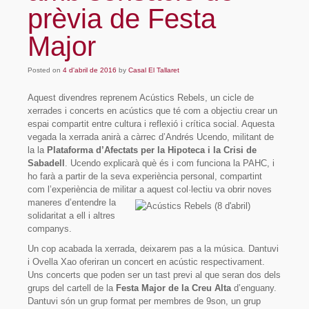
prèvia de Festa
Major
Posted on
4 d'abril de 2016
by
Casal El Tallaret
Aquest divendres reprenem Acústics Rebels, un cicle de
xerrades i concerts en acústics que té com a objectiu crear un
espai compartit entre cultura i reflexió i crítica social. Aquesta
vegada la xerrada anirà a càrrec d’Andrés Ucendo, militant de
la la
Plataforma d’Afectats per la Hipoteca i la Crisi de
Sabadell
. Ucendo explicarà què és i com funciona la PAHC, i
ho farà a partir de la seva experiència personal, compartint
com l’experiència de milit
ar a aquest col·lectiu va obrir noves
maneres d’entendre la
solidaritat a ell i altres
companys.
Un cop acabada la xerrada, deixarem pas a la música. Dantuvi
i Ovella Xao oferiran un concert en acústic respectivament.
Uns concerts que poden ser un tast previ al que seran dos dels
grups del cartell de la
Festa Major de la Creu Alta
d’enguany.
Dantuvi són un grup format per membres de 9son, un grup