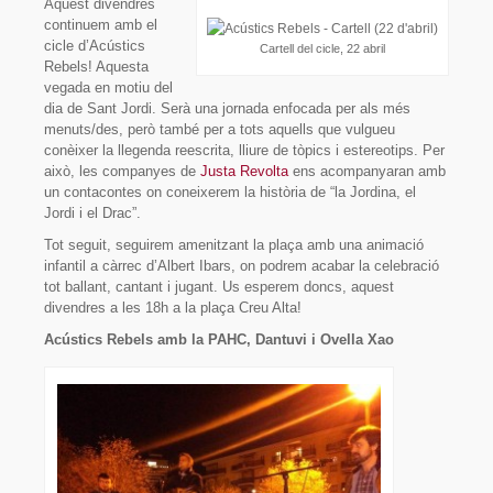
Aquest divendres
continuem amb el
cicle d’Acústics
Cartell del cicle, 22 abril
Rebels! Aquesta
vegada en motiu del
dia de Sant Jordi. Serà una jornada enfocada per als més
menuts/des, però també per a tots aquells que vulgueu
conèixer la llegenda reescrita, lliure de tòpics i estereotips. Per
això, les companyes de
Justa Revolta
ens acompanyaran amb
un contacontes on coneixerem la història de “la Jordina, el
Jordi i el Drac”.
Tot seguit, seguirem amenitzant la plaça amb una animació
infantil a càrrec d’Albert Ibars, on podrem acabar la celebració
tot ballant, cantant i jugant. Us esperem doncs, aquest
divendres a les 18h a la plaça Creu Alta!
Acústics Rebels amb la PAHC, Dantuvi i Ovella Xao