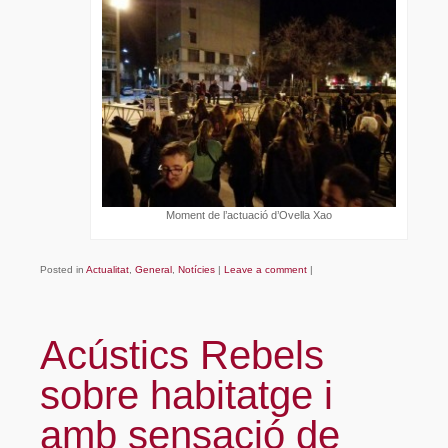
Moment de l’actuació d’Ovella Xao
Posted in
Actualitat
,
General
,
Notícies
|
Leave a comment
|
Acústics Rebels
sobre habitatge i
amb sensació de