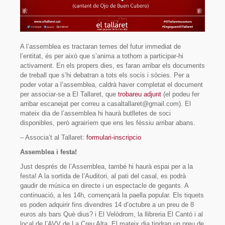
A l’assemblea es tractaran temes del futur immediat de
l’entitat, és per això que s’anima a tothom a participar-hi
activament. En els propers dies, es faran arribar els documents
de treball que s’hi debatran a tots els socis i sòcies. Per a
poder votar a l’assemblea, caldrà haver completat el document
per associar-se a El Tallaret, que
trobareu adjunt
(el podeu fer
arribar escanejat per correu a casaltallaret@gmail.com). El
mateix dia de l’assemblea hi haurà butlletes de soci
disponibles, però agrairíem que ens les féssiu arribar abans.
– Associa’t al Tallaret:
formulari-inscripcio
Assemblea i festa!
Just després de l’Assemblea, també hi haurà espai per a la
festa! A la sortida de l’Auditori, al pati del casal, es podrà
gaudir de música en directe i un espectacle de gegants. A
continuació, a les 14h, començarà la paella popular. Els tiquets
es poden adquirir fins divendres 14 d’octubre a un preu de 8
euros als bars Què dius? i El Velòdrom, la llibreria El Cantó i al
local de l’AVV de La Creu Alta. El mateix dia tindran un preu de