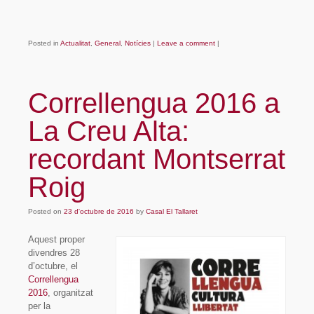
Posted in
Actualitat
,
General
,
Notícies
|
Leave a comment
|
Correllengua 2016 a
La Creu Alta:
recordant Montserrat
Roig
Posted on
23 d'octubre de 2016
by
Casal El Tallaret
Aquest proper
divendres 28
d’octubre, el
Correllengua
2016
, organitzat
per la