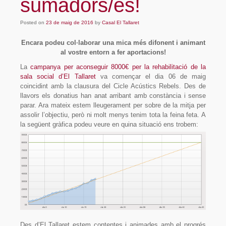
sumadors/es!
Posted on
23 de maig de 2016
by
Casal El Tallaret
Encara podeu col·laborar una mica més difonent i animant
al vostre entorn a fer aportacions!
La
campanya per aconseguir 8000€ per la rehabilitació de la
sala social d’El Tallaret
va començar el dia 06 de maig
coincidint amb la clausura del Cicle Acústics Rebels. Des de
llavors els donatius han anat arribant amb constància i sense
parar. Ara mateix estem lleugerament per sobre de la mitja per
assolir l’objectiu, però ni molt menys tenim tota la feina feta. A
la següent gràfica podeu veure en quina situació ens trobem:
Des d’El Tallaret estem contentes i animades amb el progrés