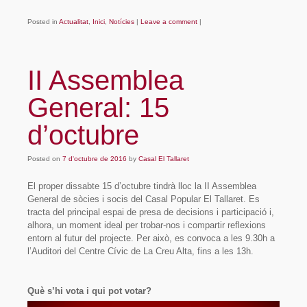
Posted in
Actualitat
,
Inici
,
Notícies
|
Leave a comment
|
II Assemblea
General: 15
d’octubre
Posted on
7 d'octubre de 2016
by
Casal El Tallaret
El proper dissabte 15 d’octubre tindrà lloc la II Assemblea
General de sòcies i socis del Casal Popular El Tallaret. Es
tracta del principal espai de presa de decisions i participació i,
alhora, un moment ideal per trobar-nos i compartir reflexions
entorn al futur del projecte. Per això, es convoca a les 9.30h a
l’Auditori del Centre Cívic de La Creu Alta, fins a les 13h.
Què s’hi vota i qui pot votar?