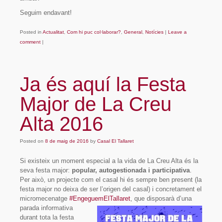
Seguim endavant!
Posted in
Actualitat
,
Com hi puc col·laborar?
,
General
,
Notícies
|
Leave a
comment
|
Ja és aquí la Festa
Major de La Creu
Alta 2016
Posted on
8 de maig de 2016
by
Casal El Tallaret
Si existeix un moment especial a la vida de La Creu Alta és la
seva festa major:
popular, autogestionada i participativa
.
Per això, un projecte com el casal hi és sempre ben present (la
festa major no deixa de ser l’origen del casal) i concretament el
micromecenatge
#EngeguemElTallaret
, que disposarà d’una
parada in
formativa
durant tota la festa