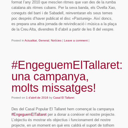
format l’any 2010 que mesclen ritmes que van des de la rumba
catalana als ritmes cubans. Per la seva banda, els Ovella Xao,
coneguts del barri i de Sabadell, reinventaran els seus temes
poc després d’haver publicat el disc «Pastureig». Així doncs,
es prepara una altra jornada de reivindicació i música a la plaça
de la Creu Alta, divendres 8 d’abril a partir de les 8 del vespre.
Posted in
Actualitat
,
General
,
Notícies
|
Leave a comment
|
#EngeguemElTallaret:
una campanya,
molts missatges!
Posted on
1 d'abril de 2016
by
Casal El Tallaret
Des del Casal Popular El Tallaret hem començat la campanya
#EngeguemElTallaret
per a donar a conèixer el nostre projecte.
L’objectiu és mostrar els objectius i funcionament del nostre
projecte, en un moment en què ens caldrà el suport de tothom