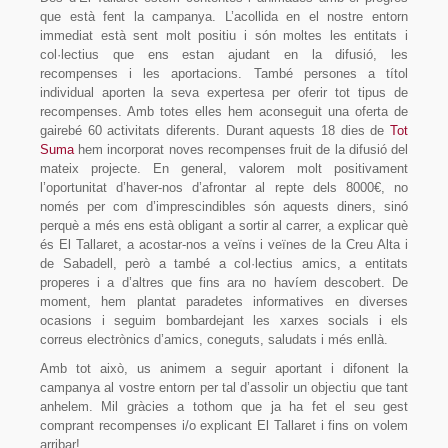
que està fent la campanya. L’acollida en el nostre entorn
immediat està sent molt positiu i són moltes les entitats i
col·lectius que ens estan ajudant en la difusió, les
recompenses i les aportacions. També persones a títol
individual aporten la seva expertesa per oferir tot tipus de
recompenses. Amb totes elles hem aconseguit una oferta de
gairebé 60 activitats diferents. Durant aquests 18 dies de
Tot
Suma
hem incorporat noves recompenses fruit de la difusió del
mateix projecte. En general, valorem molt positivament
l’oportunitat d’haver-nos d’afrontar al repte dels 8000€, no
només per com d’imprescindibles són aquests diners, sinó
perquè a més ens està obligant a sortir al carrer, a explicar què
és El Tallaret, a acostar-nos a veïns i veïnes de la Creu Alta i
de Sabadell, però a també a col·lectius amics, a entitats
properes i a d’altres que fins ara no havíem descobert. De
moment, hem plantat paradetes informatives en diverses
ocasions i seguim bombardejant les xarxes socials i els
correus electrònics d’amics, coneguts, saludats i més enllà.
Amb tot això, us animem a seguir aportant i difonent la
campanya al vostre entorn per tal d’assolir un objectiu que tant
anhelem. Mil gràcies a tothom que ja ha fet el seu gest
comprant recompenses i/o explicant El Tallaret i fins on volem
arribar!