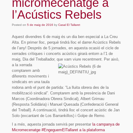
micromecenatge a
l’Acústics Rebels
Posted on
5 de maig de 2016
by
Casal El Tallaret
Aquest divendres 6 de maig és un dia ben especial a La Creu
Alta. En primer lloc, perquè tindrà lloc el darrer Acústics Rebels
de l’any! Després de 5 jornades, en aquesta ocasió el cicle de
xerrades crítiques i concerts acústics girarà entorn a l’1 de
maig, Dia del Treballador, que vam viure recentment. Per això,
a la xerra
da
comptarem amb
diferents moviments i
sindicats en una taula
rodona amb el punt de partida: “La lluita obrera des de la
mobilització sindical”. Comptarem amb la presència de Dani
Marcos (Coordinadora Obrera Sindical), Albert Grimau
(Resposta Solidària) i Manuel Quesada (Confederació General
del Treball). A continuació, tindrà lloc el concert acústic de Jan
Solo (excantant de Los Barrankillos) i Golpe de Remo.
I a més, aquesta jornada servirà per presentar
la campanya de
Micromecenatge #EngeguemElTallaret a la plataforma