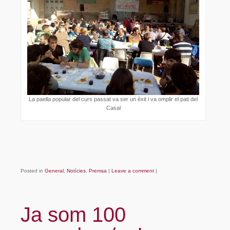
La paella popular del curs passat va ser un èxit i va omplir el pati del
Casal
Posted in
General
,
Notícies
,
Premsa
|
Leave a comment
|
Ja som 100