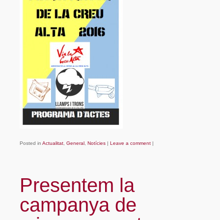
Posted in
Actualitat
,
General
,
Notícies
|
Leave a comment
|
Presentem la
campanya de