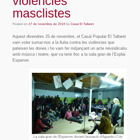
violències
Sòcies i socis
masclistes
Organització
Posted on
27 de novembre de 2016
by
Casal El Tallaret
On som?
Aquest divendres 25 de novembre, el Casal Popular El Tallaret
Projecte
vam voler sumar-nos a la lluita contra les violències que
pateixen les dones i ho vam fer mitjançant un acte reivindicatiu
Activitats
amb música i teatre, que va tenir lloc a la sala gran de l’Esplai
Esparver.
Parelles lingüístiques
Material
Documents fundacionals
Octavetes
Plafons
Videos
La sala gran de l’Esparver durant l’actuació d’Àgueda i Cris
Participa