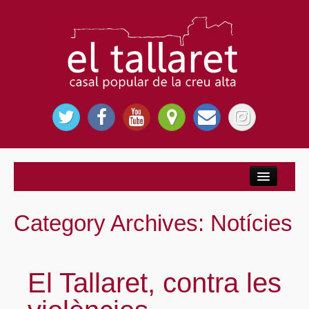
Inici
Nosaltres
Category Archives:
Notícies
El Casal Popular
Per què El Tallaret?
El Tallaret, contra les
Entitats