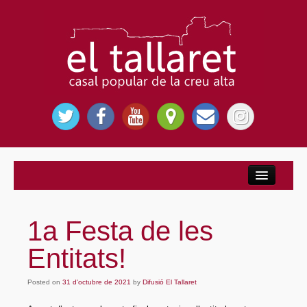
Inici
Nosaltres
1a Festa de les
El Casal Popular
Entitats!
Per què El Tallaret?
Posted on
Entitats
31 d'octubre de 2021
by
Difusió El Tallaret