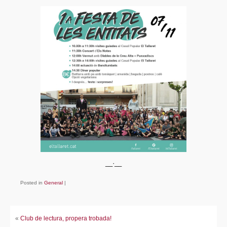
Fes-te soci/sòcia!
Avals
Enllaços
Contacte
__·__
Posted in
General
|
«
Club de lectura, propera trobada!