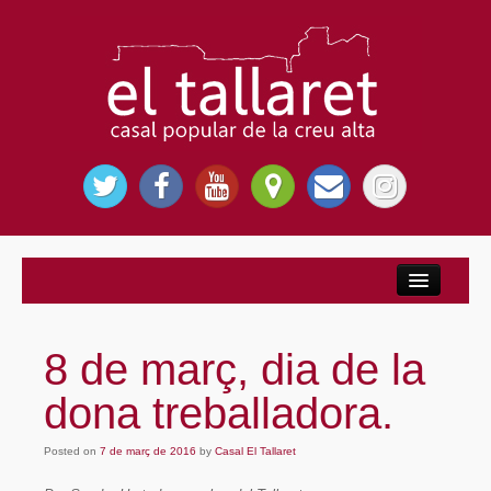
Inici
Nosaltres
8 de març, dia de la
El Casal Popular
dona treballadora.
Per què El Tallaret?
Posted on
Entitats
7 de març de 2016
by
Casal El Tallaret