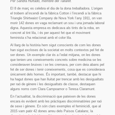
Per Sandra Hurtado, membre del Tallaret.
Sòcies i socis
El 8 de març es celebra el dia de la dona treballadora. L’origen
Organització
el trobem al’incendi de la fàbrica Cotton i l’incendi a la fàbrica
Triangle Shirtwaist Company de Nova York l’any 1911, on van
On som?
morir 142 dones en vaga reclamant un sou i una jornada laboral
digna. Aquesta empresa es dedicava als tints de la roba, en
Projecte
concret al tint lila, i és per aquest fet que el moviment
feminista s’ha relacionat amb el color lila.
Activitats
Al llarg de la història hem sigut conscients de com les dones
han sigut excloses de la societat en molts contextos pel fet de
Parelles lingüístiques
ser dones. Un exemple clar és a l’edat mitjana, on les dones
que tenien uns coneixements concrets sobre medicina se les
Material
consideraven bruixes i se les cremava, per com deia abans pel
fet de ser dones i tenir coneixements, cosa que es considerava
Documents fundacionals
únicament dels homes. És important, també, destacar que hi
ha hagut dones que han lluitat per trencar amb les desigualtats
Octavetes
per raó de gènere i les desigualtats de classe, destaquen
alguns noms com Clara Campoamor o Teresa Claramunt.
Plafons
En l’actualitat, la discriminació que pateixen de les dones
encara és evident amb les pràctiques discriminatòries per raó
Videos
de sexe i gènere. En són clars exemples el feminicidi, que al
2015 vam patir 42 dones arreu dels Països Catalans; la
Participa