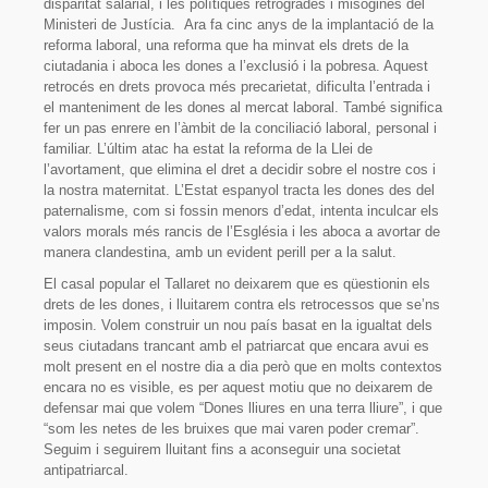
disparitat salarial, i les polítiques retrògrades i misògines del
Ministeri de Justícia. Ara fa cinc anys de la implantació de la
Fes-te soci/sòcia!
reforma laboral, una reforma que ha minvat els drets de la
ciutadania i aboca les dones a l’exclusió i la pobresa. Aquest
Avals
retrocés en drets provoca més precarietat, dificulta l’entrada i
el manteniment de les dones al mercat laboral. També significa
Enllaços
fer un pas enrere en l’àmbit de la conciliació laboral, personal i
familiar. L’últim atac ha estat la reforma de la Llei de
Contacte
l’avortament, que elimina el dret a decidir sobre el nostre cos i
la nostra maternitat. L’Estat espanyol tracta les dones des del
paternalisme, com si fossin menors d’edat, intenta inculcar els
valors morals més rancis de l’Església i les aboca a avortar de
manera clandestina, amb un evident perill per a la salut.
El casal popular el Tallaret no deixarem que es qüestionin els
drets de les dones, i lluitarem contra els retrocessos que se’ns
imposin. Volem construir un nou país basat en la igualtat dels
seus ciutadans trancant amb el patriarcat que encara avui es
molt present en el nostre dia a dia però que en molts contextos
encara no es visible, es per aquest motiu que no deixarem de
defensar mai que volem “Dones lliures en una terra lliure”, i que
“som les netes de les bruixes que mai varen poder cremar”.
Seguim i seguirem lluitant fins a aconseguir una societat
antipatriarcal.