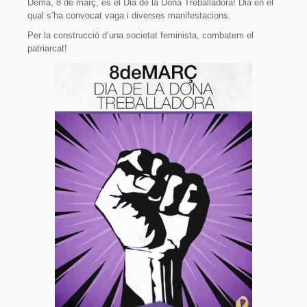
Demà, 8 de març, és el Dia de la Dona Treballadora! Dia en el
Sòcies i socis
qual s’ha convocat vaga i diverses manifestacions.
Organització
Per la construcció d’una societat feminista, combatem el
patriarcat!
On som?
Projecte
Activitats
Parelles lingüístiques
Material
Documents fundacionals
Octavetes
Plafons
Videos
Participa