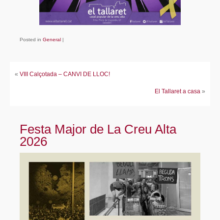
Fes-te soci/sòcia!
Avals
Posted in
General
|
Enllaços
Contacte
«
VIII Calçotada – CANVI DE LLOC!
El Tallaret a casa
»
Festa Major de La Creu Alta
2026