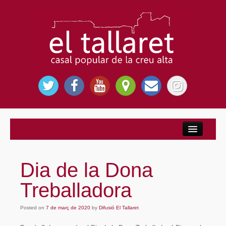
Inici
Nosaltres
Dia de la Dona
El Casal Popular
Treballadora
Per què El Tallaret?
Posted on
Entitats
7 de març de 2020
by
Difusió El Tallaret