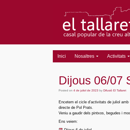
Inici
Nosaltres
Activitats
Dijous 06/07
Posted on
4 de juliol de 2023
by
Difusió El Tallaret
Encetem el cicle d’activitats de juliol 
directe de Pol Prats.
Veniu a gaudir dels pintxos, begudes i mo
Ens veiem:
Dijous 6 de juliol