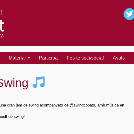
Material
Participa
Fes-te soci/sòcia!
Avals
 Swing
amb una gran jam de swing acompanyats de @swingcopats, amb música en
ooolt de swing!