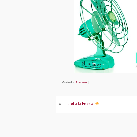
Posted in
General
|
«
Tallaret a la Fresca!