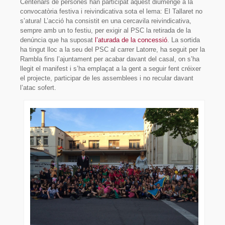
Centenars de persones han participat aquest diumenge a la
Sòcies i socis
convocatòria festiva i reivindicativa sota el lema: El Tallaret no
s’atura! L’acció ha consistit en una cercavila reivindicativa,
Organització
sempre amb un to festiu, per exigir al PSC la retirada de la
denúncia que ha suposat
l’aturada de la concessió
. La sortida
On som?
ha tingut lloc a la seu del PSC al carrer Latorre, ha seguit per la
Rambla fins l’ajuntament per acabar davant del casal, on s’ha
Projecte
llegit el manifest i s’ha emplaçat a la gent a seguir fent créixer
el projecte, participar de les assemblees i no recular davant
Activitats
l’atac sofert.
Parelles lingüístiques
Material
Documents fundacionals
Octavetes
Plafons
Videos
Participa