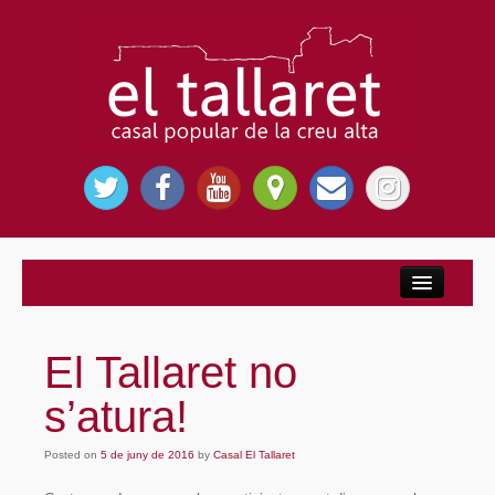
Inici
Nosaltres
El Tallaret no
El Casal Popular
s’atura!
Per què El Tallaret?
Posted on
Entitats
5 de juny de 2016
by
Casal El Tallaret