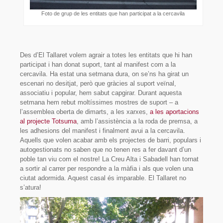
Foto de grup de les entitats que han participat a la cercavila
Fes-te soci/sòcia!
Avals
Des d’El Tallaret volem agrair a totes les entitats que hi han
Enllaços
participat i han donat suport, tant al manifest com a la
cercavila. Ha estat una setmana dura, on se’ns ha girat un
Contacte
escenari no desitjat, però que gràcies al suport veïnal,
associatiu i popular, hem sabut capgirar. Durant aquesta
setmana hem rebut moltíssimes mostres de suport – a
l’assemblea oberta de dimarts, a les xarxes,
a les aportacions
al projecte Totsuma
, amb l’assistència a la roda de premsa, a
les adhesions del manifest i finalment avui a la cercavila.
Aquells que volen acabar amb els projectes de barri, populars i
autogestionats no saben que no tenen res a fer davant d’un
poble tan viu com el nostre! La Creu Alta i Sabadell han tornat
a sortir al carrer per respondre a la màfia i als que volen una
ciutat adormida. Aquest casal és imparable. El Tallaret no
s’atura!