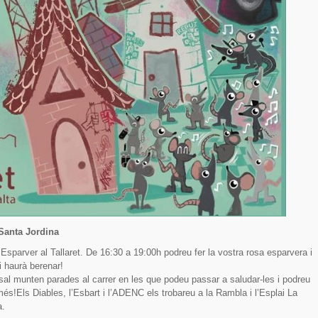
 Santa Jordina
i Esparver al Tallaret. De 16:30 a 19:00h podreu fer la vostra rosa esparvera i
i haurà berenar!
Casal munten parades al carrer en les que podeu passar a saludar-les i podreu
 més!Els Diables, l’Esbart i l’ADENC els trobareu a la Rambla i l’Esplai La
a.