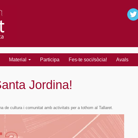
Material
Participa
Fes-te soci/sòcia!
Avals
anta Jordina!
a de cultura i comunitat amb activitats per a tothom al Tallaret.