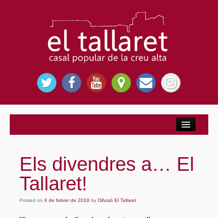
Inici
Nosaltres
Els divendres a… El
El Casal Popular
Tallaret!
Per què El Tallaret?
Posted on
Entitats
9 de febrer de 2018
by
Difusió El Tallaret