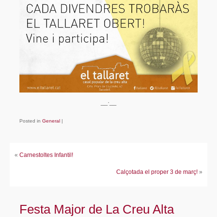
Fes-te soci/sòcia!
Avals
Enllaços
Contacte
__·__
Posted in
General
|
«
Carnestoltes Infantil!
Calçotada el proper 3 de març!
»
Festa Major de La Creu Alta