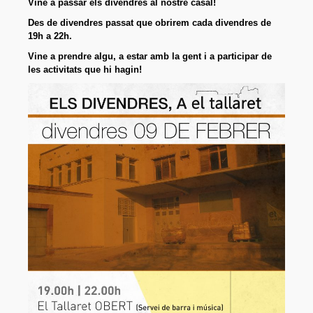
Vine a passar els divendres al nostre casal!
Sòcies i socis
Des de divendres passat que obrirem cada divendres de
Organització
19h a 22h.
Vine a prendre algu, a estar amb la gent i a participar de
On som?
les activitats que hi hagin!
Projecte
Activitats
Parelles lingüístiques
Material
Documents fundacionals
Octavetes
Plafons
Videos
Participa