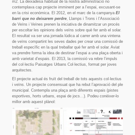
m2. La deixadesa habitual de la nostra administració no
contemplava cap projecte imminent per a l’espai, excusant-se
Fes-te soci/sòcia!
en la crisi econòmica. El 2012, en el marc de la campanya
El
barri que no deixarem perdre
, Llamps i Trons i l’Associació
Avals
de Veïns i Veïnes prenen la iniciativa de dinamitzar un procés
per escoltar les opinions dels veïns sobre què fer amb el solar.
Enllaços
El resultat va ser una jornada lúdica al carrer amb una vintena
de veïns compartint les seves dades per crear una comissió de
Contacte
treball específic en la qual treballar què fer amb el solar. Aviat
va prendre forma la idea de destinar l’espai a una plaça oberta i
amb varietat d’espais. El 2013, la comissió va rebre l’impuls
del col·lectiu Paisatges Urbans Col·lectius, format per joves
arquitectes.
El projecte actual és fruït del treball de tots aquests col·lectius
i veïns. Un projecte consensuat que ha rebut l’aprovació del ple
municipal. Contempla una plaça amb diferents espais (pistes
esportives, horts urbans, espai de jocs…). Podeu conèixer-lo
millor amb aquest plànol: