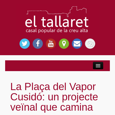
Inici
Nosaltres
La Plaça del Vapor
El Casal Popular
Cusidó: un projecte
Per què El Tallaret?
veïnal que camina
Entitats