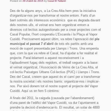
Posted on
Sòcies i socis
29 d'abril de 2015
by
Casal El Tallaret
Des de fa alguns anys, a La Creu Alta hem pres la iniciativa
Organització
d’organitzar-nos per transformar el nostre entorn. Farts d’un
barri sotmès als interessos econòmics que es degrada davant
On som?
dels nostres ulls, el veïnat ens hem organitzat entorn a
diversos col·lectius autogestionats per a crear projectes com el
Projecte
Casal Popular, l’hort cooperatiu L’Escarola i la Plaça al Vapor
Cusidó. Precisament aquest últim, va rebre l’aprovació del
ple
Activitats
municipal el passat 7 d’abril
de tots els partits amb una
moció de suport presentada per Llamps i Trons. Una empenta
Parelles lingüístiques
que, com la que va rebre el Casal, ha d’ajudar a fer realitat el
projecte. Paral·lelament a aquest reconeixement i a
Material
l’aplaudiment fugaç dels regidors, el treball segueix a la base:
el veïnat organitzat, l’Associació de Veïns de La Creu Alta, el
Documents fundacionals
col·lectiu Paisatges Urbans Col·lectius (PUC) i Llamps i Trons.
Des del Casal, creiem que aquest és el camí per a transformar
Octavetes
la nostra societat i els nostres barris: organitzar-nos i implicar-
nos. Per això donem tot el nostre suport al projecte del Vapor
Plafons
Cusidó. Aquí us en fem 5 cèntims:
A finals del 2011, la caiguda (causada per l’abandonament)
Videos
d’una paret de l’edifici del Vapor Cusidó, va dur l’ajuntament a
prendre la decisió d’enderrocar-lo. El resultat, un solar de 4800
Participa