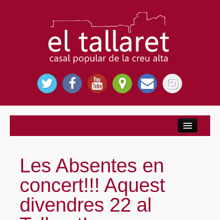
Inici
Nosaltres
Les Absentes en
El Casal Popular
concert!!! Aquest
Per què El Tallaret?
divendres 22 al
Entitats