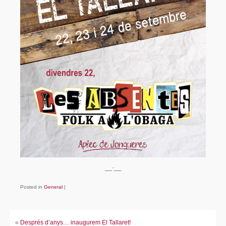
Fes-te soci/sòcia!
Avals
Enllaços
Contacte
__·__
Posted in
General
|
«
Després d’anys… inaugurem El Tallaret!