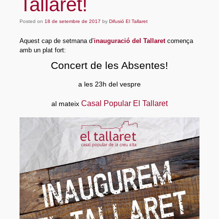
Tallaret!
Sòcies i socis
Posted on
Organització
18 de setembre de 2017
by
Difusió El Tallaret
Aquest cap de setmana d’
inauguració del Tallaret
comença
On som?
amb un plat fort:
Projecte
Concert de les Absentes!
Activitats
a les 23h del vespre
Parelles lingüístiques
Casal Popular El Tallaret
al mateix
Material
Documents fundacionals
Octavetes
Plafons
Videos
Participa