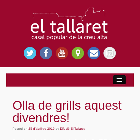
Inici
Nosaltres
Olla de grills aquest
El Casal Popular
divendres!
Per què El Tallaret?
Posted on
Entitats
25 d'abril de 2019
by
Difusió El Tallaret