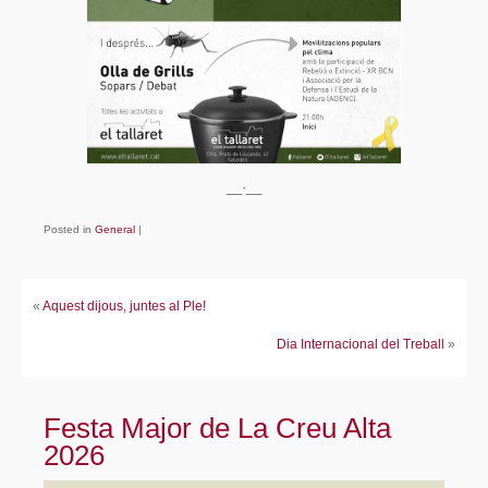
Fes-te soci/sòcia!
Avals
Enllaços
Contacte
__·__
Posted in
General
|
«
Aquest dijous, juntes al Ple!
Dia Internacional del Treball
»
Festa Major de La Creu Alta
2026