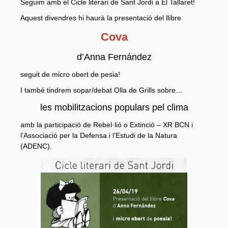
Seguim amb el Cicle literari de Sant Jordi a El Tallaret!
Sòcies i socis
Aquest divendres hi haurà la presentació del llibre
Organització
Cova
On som?
d’Anna Fernández
Projecte
seguit de micro obert de pesia!
Activitats
I també tindrem sopar/debat Olla de Grills sobre…
Parelles lingüístiques
les mobilitzacions populars pel clima
Material
amb la participació de Rebel·lió o Extinció – XR BCN i
l’Associació per la Defensa i l’Estudi de la Natura
Documents fundacionals
(ADENC).
Octavetes
Plafons
Videos
Participa