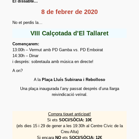
El dissabte…
Sòcies i socis
8 de febrer de 2020
Organització
No et perdis la…
On som?
VIII Calçotada d’El Tallaret
Projecte
Començarem:
13:00h – Vermut amb PD Gamba vs. PD Emboirat
Activitats
14:30h – Dinar
i després: sobretaula amb música en directe!
Parelles lingüístiques
A on?
Material
A la
Plaça Lluís Subirana i Rebolloso
Documents fundacionals
Una plaça inaugurada l’any passat després d’una llarga
reivindicació veïnal.
Octavetes
Plafons
Compra tiquet anticipat!
Si ets
SOCI/SÒCIA: 10€
Videos
(els dies 15 i 29 de gener a les 19:30h al Centre Cívic de la
Creu Alta)
Participa
Si encara
NO
ets
SOCI/SÒCIA: 12€