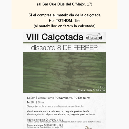
(al Bar Què Dius del C/Major, 17)
Fes-te soci/sòcia!
Si el compres el mateix dia de la calçotada
Avals
Per
TOTHOM
: 15€
(al mateix lloc on farem la calçotada)
Enllaços
Contacte