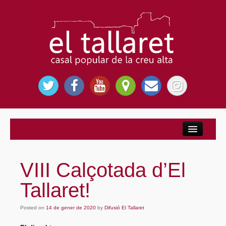
Inici
Nosaltres
VIII Calçotada d’El
El Casal Popular
Tallaret!
Per què El Tallaret?
Posted on
Entitats
14 de gener de 2020
by
Difusió El Tallaret